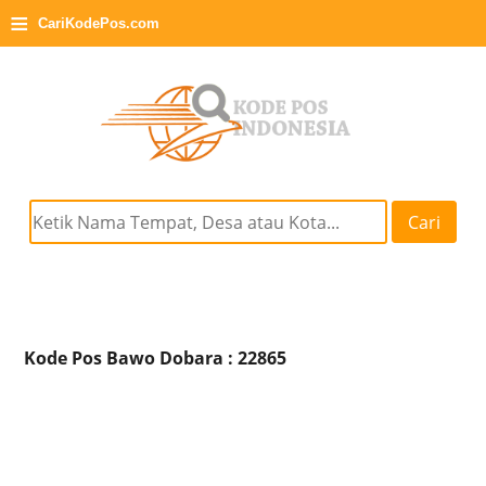
≡
CariKodePos.com
Cari
Kode Pos Bawo Dobara : 22865