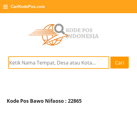
≡
CariKodePos.com
Cari
Kode Pos Bawo Nifaoso : 22865