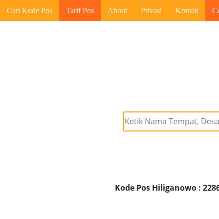
Cari Kode Pos
Tarif Pos
About
Privasi
Kontak
C
Kode Pos Hiliganowo : 228