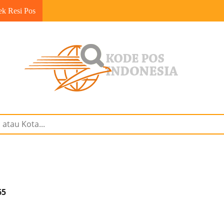
ek Resi Pos
65