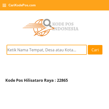
≡
CariKodePos.com
Cari
Kode Pos Hilisataro Raya : 22865