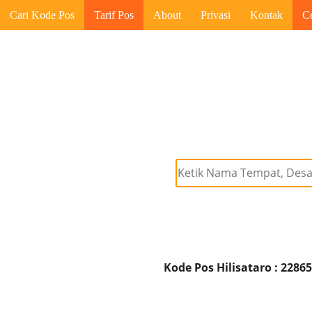
Cari Kode Pos
Tarif Pos
About
Privasi
Kontak
C
Kode Pos Hilisataro : 2286