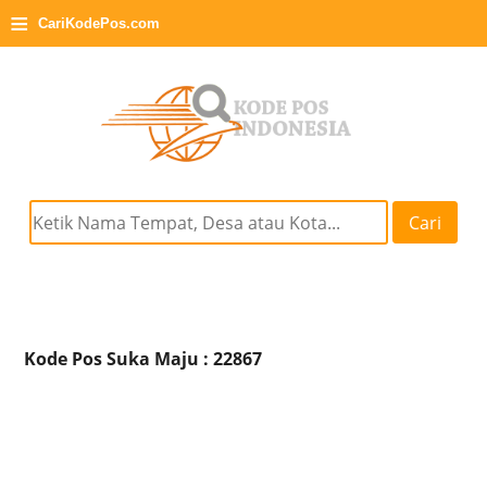
≡
CariKodePos.com
Cari
Kode Pos Suka Maju : 22867