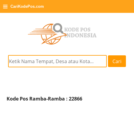
≡
CariKodePos.com
Cari
Kode Pos Ramba-Ramba : 22866