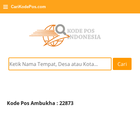
≡
CariKodePos.com
Cari
Kode Pos Ambukha : 22873