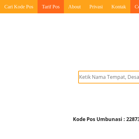
Cari Kode Pos
Tarif Pos
About
Privasi
Kontak
C
Kode Pos Umbunasi : 2287