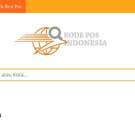
ek Resi Pos
3