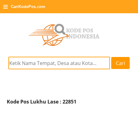
≡
CariKodePos.com
Cari
Kode Pos Lukhu Lase : 22851