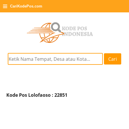
≡
CariKodePos.com
Cari
Kode Pos Lolofaoso : 22851