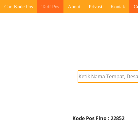
Cari Kode Pos
Tarif Pos
About
Privasi
Kontak
C
Kode Pos Fino : 22852