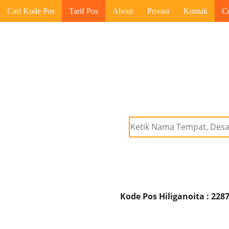
Cari Kode Pos
Tarif Pos
About
Privasi
Kontak
C
Kode Pos Hiliganoita : 228