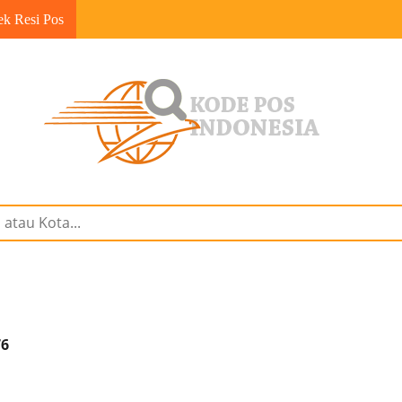
ek Resi Pos
76