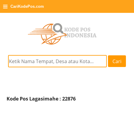
≡
CariKodePos.com
Cari
Kode Pos Lagasimahe : 22876