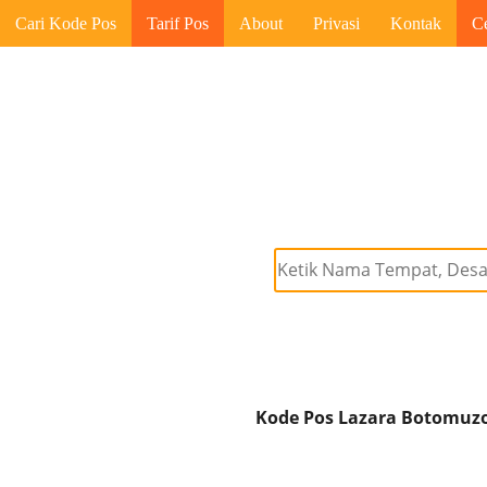
Cari Kode Pos
Tarif Pos
About
Privasi
Kontak
C
Kode Pos Lazara Botomuzoi