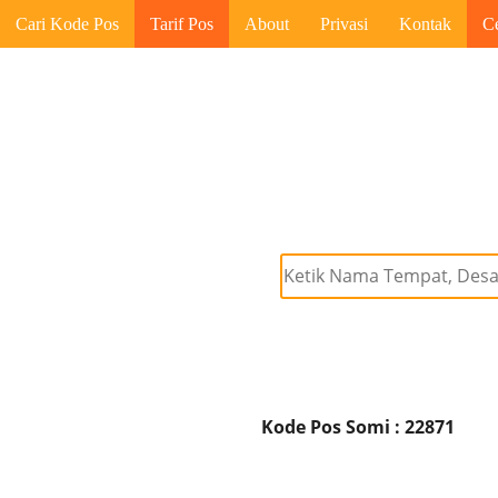
Cari Kode Pos
Tarif Pos
About
Privasi
Kontak
C
Kode Pos Somi : 22871