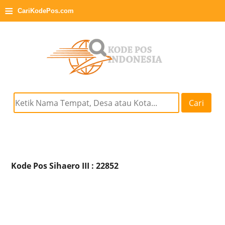
≡
CariKodePos.com
Cari
Kode Pos Sihaero III : 22852