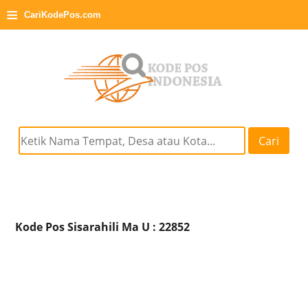
≡
CariKodePos.com
Cari
Kode Pos Sisarahili Ma U : 22852