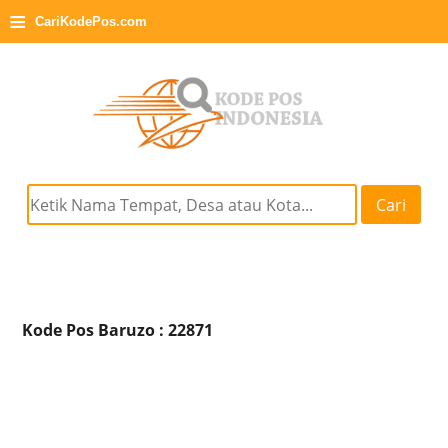
≡
CariKodePos.com
Cari
Kode Pos Baruzo : 22871