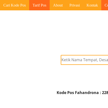
Cari Kode Pos
Tarif Pos
About
Privasi
Kontak
C
Kode Pos Fahandrona : 22