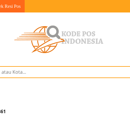
ek Resi Pos
861