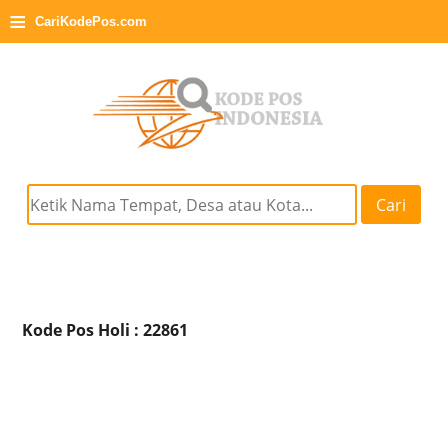
≡
CariKodePos.com
Cari
Kode Pos Holi : 22861