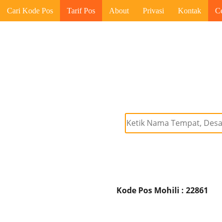
Cari Kode Pos
Tarif Pos
About
Privasi
Kontak
C
Kode Pos Mohili : 22861