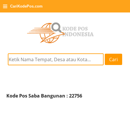
≡
CariKodePos.com
Cari
Kode Pos Saba Bangunan : 22756