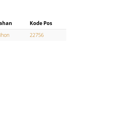
rahan
Kode Pos
ihon
22756