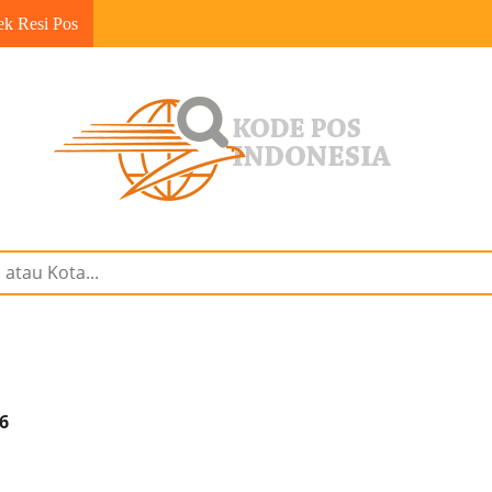
ek Resi Pos
6