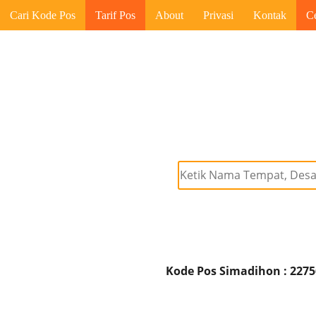
Cari Kode Pos
Tarif Pos
About
Privasi
Kontak
C
Kode Pos Simadihon : 2275