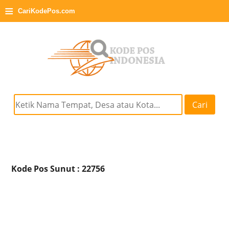
≡
CariKodePos.com
Cari
Kode Pos Sunut : 22756