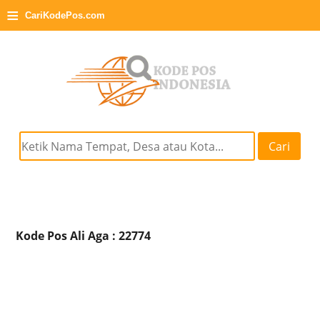
≡
CariKodePos.com
Cari
Kode Pos Ali Aga : 22774