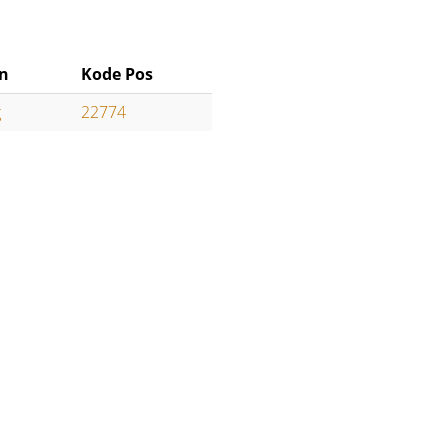
n
Kode Pos
g
22774