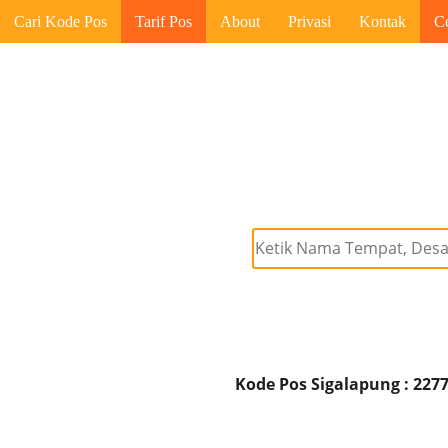
Cari Kode Pos
Tarif Pos
About
Privasi
Kontak
C
Kode Pos Sigalapung : 227