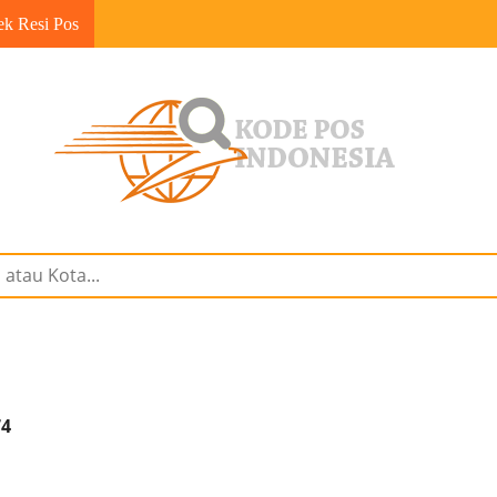
ek Resi Pos
74