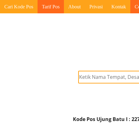
Cari Kode Pos
Tarif Pos
About
Privasi
Kontak
C
Kode Pos Ujung Batu I : 22