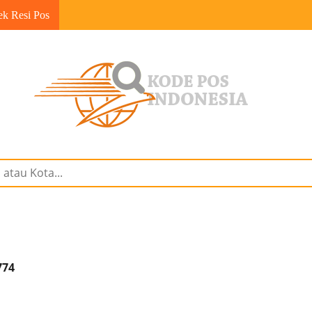
ek Resi Pos
774