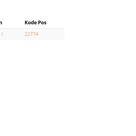
n
Kode Pos
 I
22774