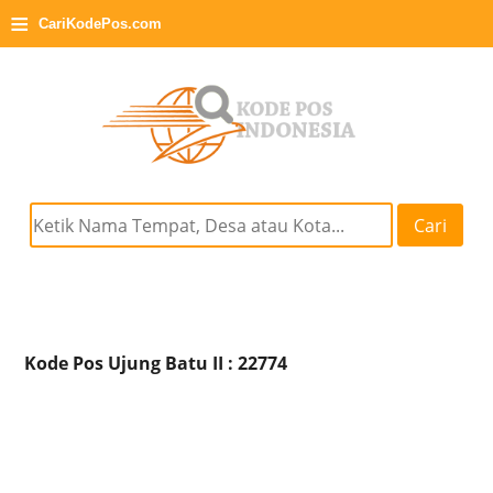
≡
CariKodePos.com
Cari
Kode Pos Ujung Batu II : 22774