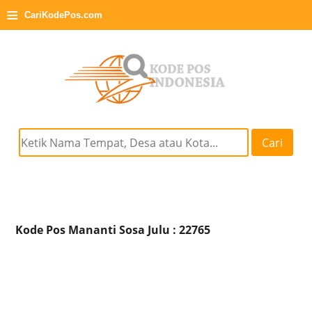
≡
CariKodePos.com
Cari
Kode Pos Mananti Sosa Julu : 22765