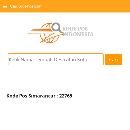
≡
CariKodePos.com
Cari
Kode Pos Simarancar : 22765