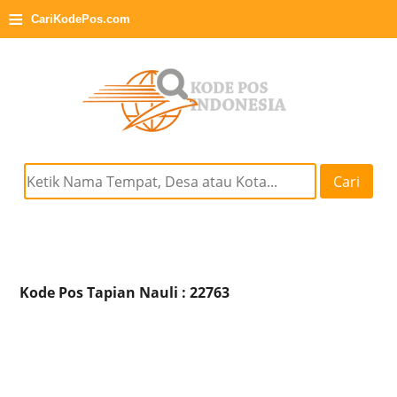
≡
CariKodePos.com
Cari
Kode Pos Tapian Nauli : 22763