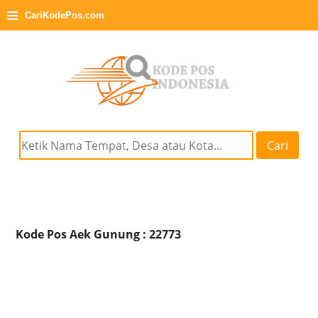
≡
CariKodePos.com
Cari
Kode Pos Aek Gunung : 22773