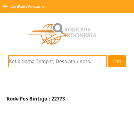
≡
CariKodePos.com
Cari
Kode Pos Bintuju : 22773