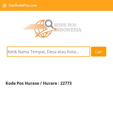
≡
CariKodePos.com
Cari
Kode Pos Hurase / Hurare : 22773