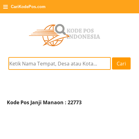
≡
CariKodePos.com
Cari
Kode Pos Janji Manaon : 22773