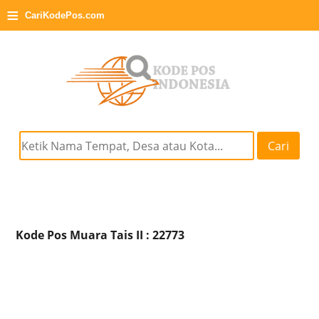
≡
CariKodePos.com
Cari
Kode Pos Muara Tais II : 22773