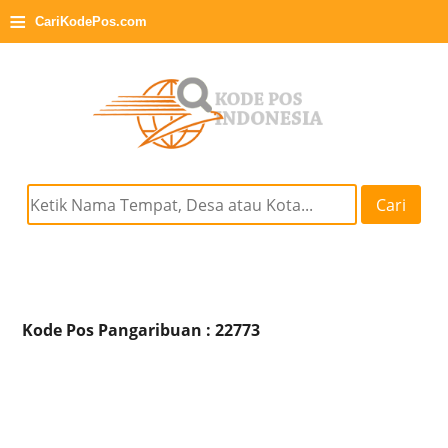
≡
CariKodePos.com
Cari
Kode Pos Pangaribuan : 22773