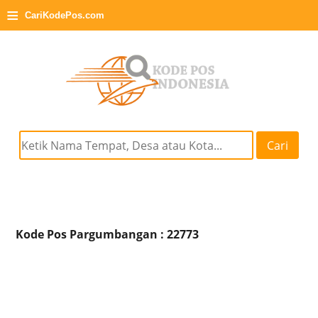
≡
CariKodePos.com
Cari
Kode Pos Pargumbangan : 22773