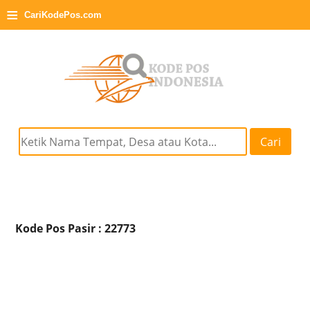
≡
CariKodePos.com
Cari
Kode Pos Pasir : 22773