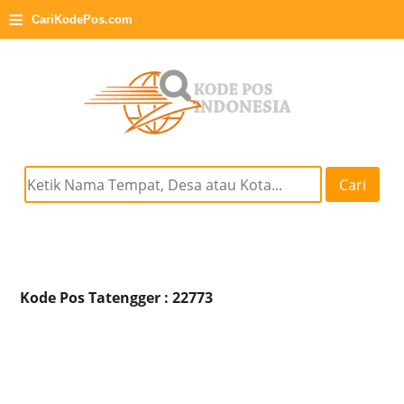
≡
CariKodePos.com
Cari
Kode Pos Tatengger : 22773