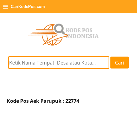
≡
CariKodePos.com
Cari
Kode Pos Aek Parupuk : 22774