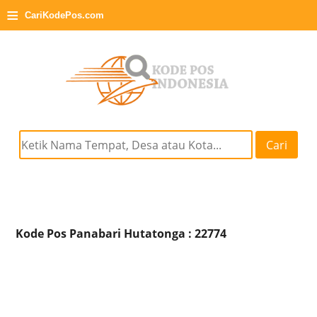
≡
CariKodePos.com
Cari
Kode Pos Panabari Hutatonga : 22774