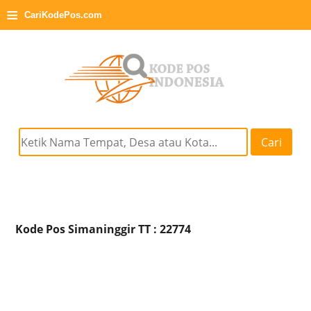
≡
CariKodePos.com
Cari
Kode Pos Simaninggir TT : 22774