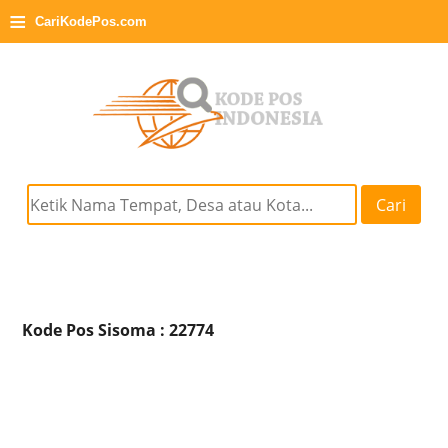
≡
CariKodePos.com
Cari
Kode Pos Sisoma : 22774