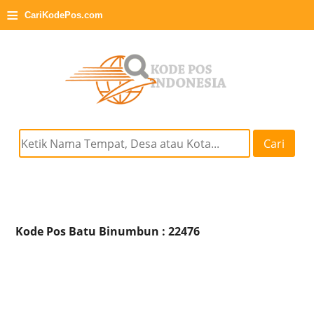
≡
CariKodePos.com
Cari
Kode Pos Batu Binumbun : 22476