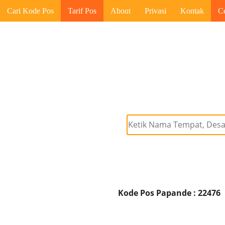
Cari Kode Pos
Tarif Pos
About
Privasi
Kontak
C
Kode Pos Papande : 22476