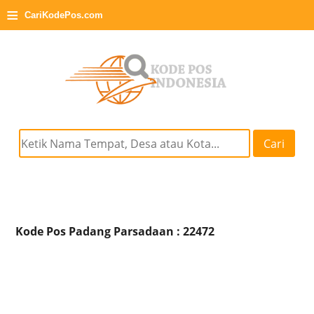
≡
CariKodePos.com
Cari
Kode Pos Padang Parsadaan : 22472