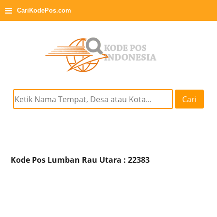
≡
CariKodePos.com
Cari
Kode Pos Lumban Rau Utara : 22383