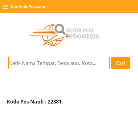
≡
CariKodePos.com
Cari
Kode Pos Nauli : 22381